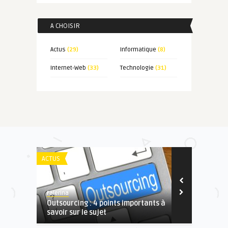
A CHOISIR
Actus
(29)
Informatique
(8)
Internet-Web
(33)
Technologie
(31)
ACTUS
TECHNOLOGIE
Falerina
Falerina
Outsourcing : 4 points importants à
La caisse en
savoir sur le sujet
équipement i