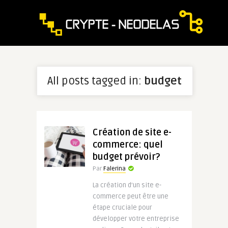
All posts tagged in:
budget
Création de site e-
commerce: quel
budget prévoir?
Par
Falerina
La création d’un site e-
commerce peut être une
étape cruciale pour
développer votre entreprise