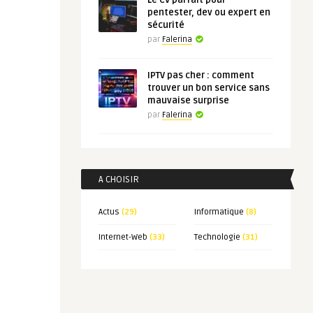
Le CV parfait pour
pentester, dev ou expert en
sécurité
par
Falerina
IPTV pas cher : comment
trouver un bon service sans
mauvaise surprise
par
Falerina
A CHOISIR
Actus
(29)
Informatique
(8)
Internet-Web
(33)
Technologie
(31)