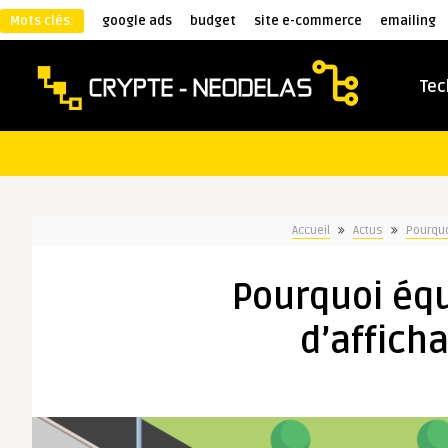
Mots clés:
google ads
budget
site e-commerce
emailing
Tec
Accueil
Actus
Pourquo
Pourquoi équ
d’affich