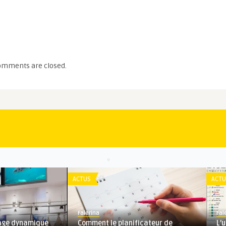
omments are closed.
ACTUS
ACTU
Falerina
Fal
hage dynamique
Comment le planificateur de
L’