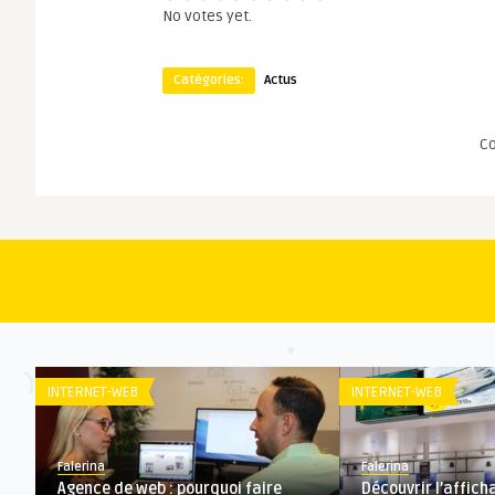
No votes yet.
Catégories:
Actus
C
INTERNET-WEB
INTERNET-WEB
Falerina
Falerina
Agence de web : pourquoi faire
Découvrir l’affic