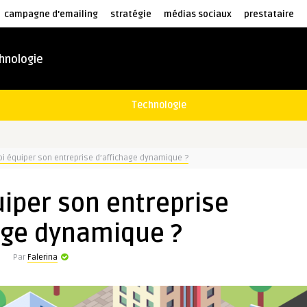
campagne d'emailing
stratégie
médias sociaux
prestataire
hnologie
Technologie
i équiper son entreprise d’affichage dynamique ?
iper son entreprise
age dynamique ?
Par
Falerina