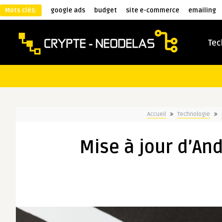
Mots clés:
google ads
budget
site e-commerce
emailing
Tec
Accueil
Technologie
Mise à jour d’And