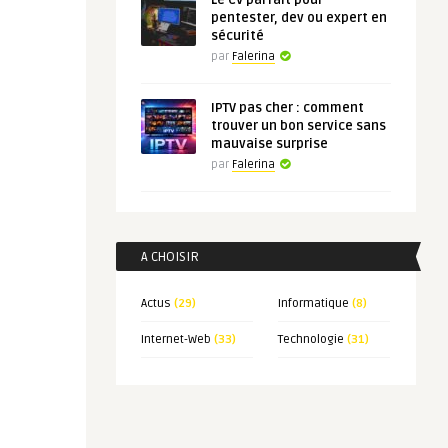
Le CV parfait pour
pentester, dev ou expert en
sécurité
par
Falerina
IPTV pas cher : comment
trouver un bon service sans
mauvaise surprise
par
Falerina
A CHOISIR
Actus
(29)
Informatique
(8)
Internet-Web
(33)
Technologie
(31)