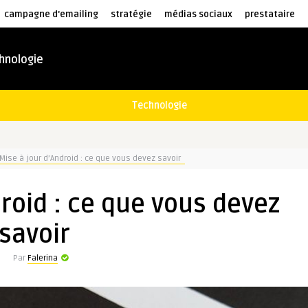
campagne d'emailing
stratégie
médias sociaux
prestataire
hnologie
Technologie
Mise à jour d’Android : ce que vous devez savoir
roid : ce que vous devez
savoir
Par
Falerina