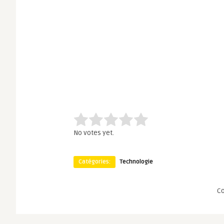
Rate this item:
Submit Rating
No votes yet.
Catégories:
Technologie
C