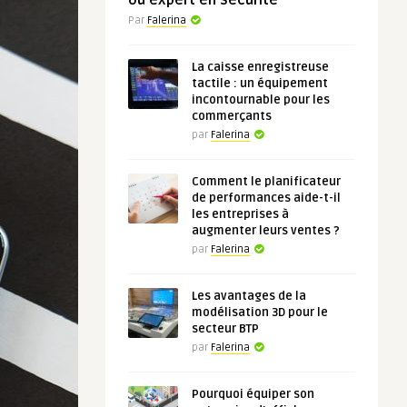
ou expert en sécurité
Par
Falerina
La caisse enregistreuse
tactile : un équipement
incontournable pour les
commerçants
par
Falerina
Comment le planificateur
de performances aide-t-il
les entreprises à
augmenter leurs ventes ?
par
Falerina
Les avantages de la
modélisation 3D pour le
secteur BTP
par
Falerina
Pourquoi équiper son