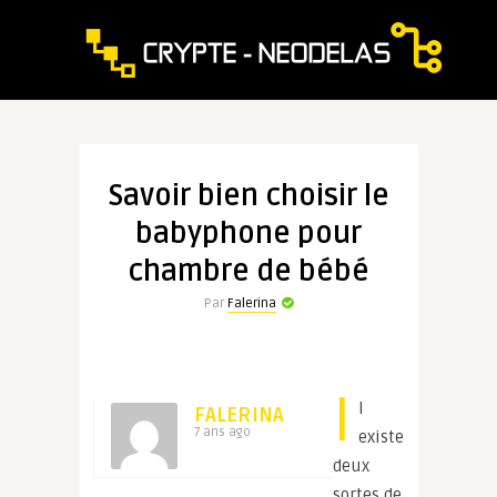
Savoir bien choisir le
babyphone pour
chambre de bébé
Par
Falerina
I
l
FALERINA
7 ans ago
existe
deux
sortes de