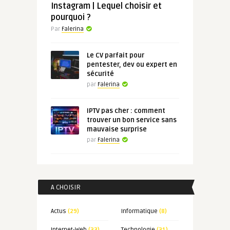
Instagram | Lequel choisir et
pourquoi ?
Par
Falerina
Le CV parfait pour
pentester, dev ou expert en
sécurité
par
Falerina
IPTV pas cher : comment
trouver un bon service sans
mauvaise surprise
par
Falerina
A CHOISIR
Actus
(29)
Informatique
(8)
Internet-Web
(33)
Technologie
(31)