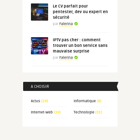
Le CV parfait pour
pentester, dev ou expert en
sécurité
par
Falerina
IPTV pas cher : comment
trouver un bon service sans
mauvaise surprise
par
Falerina
A CHOISIR
Actus
(29)
Informatique
(8)
Internet-Web
(33)
Technologie
(31)