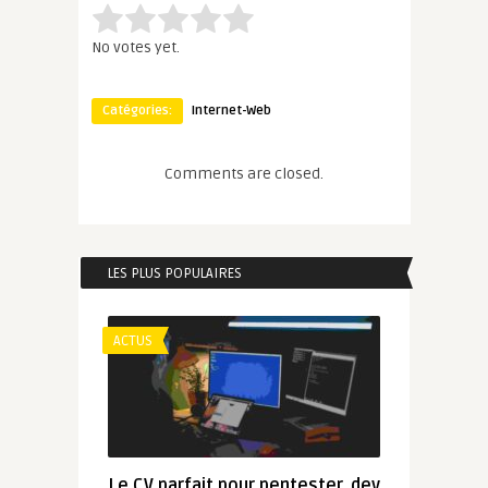
Rate this item:
Submit Rating
No votes yet.
Catégories:
Internet-Web
Comments are closed.
LES PLUS POPULAIRES
ACTUS
Le CV parfait pour pentester, dev