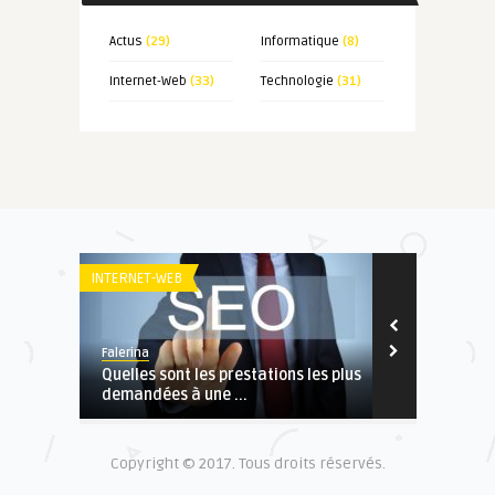
Actus
(29)
Informatique
(8)
Internet-Web
(33)
Technologie
(31)
INTERNET-WEB
INTERNET-WEB
Falerina
Falerina
Quelles sont les prestations les plus
Être sur les
demandées à une ...
indispensabl
Copyright © 2017. Tous droits réservés.