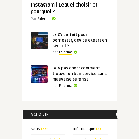
Instagram | Lequel choisir et
pourquoi ?
Par
Falerina
Le CV parfait pour
pentester, dev ou expert en
sécurité
par
Falerina
IPTV pas cher : comment
trouver un bon service sans
mauvaise surprise
par
Falerina
A CHOISIR
Actus
(29)
Informatique
(8)