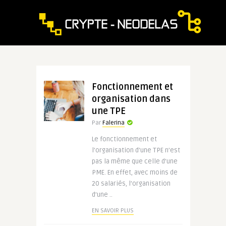
Fonctionnement et
organisation dans
une TPE
Par
Falerina
Le fonctionnement et
l’organisation d’une TPE n’est
pas la même que celle d’une
PME. En effet, avec moins de
20 salariés, l’organisation
d’une ..
EN SAVOIR PLUS