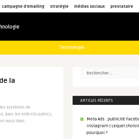
campagne d'emailing
stratégie
médias sociaux
prestataire
hnologie
Technologie
de la
e
ARTICLES RÉCENTS
 des systèmes de
t, dans les endroits publics,
Meta Ads : publicité Faceb
t aussi dans ..
Instagram | Lequel choisir
pourquoi ?