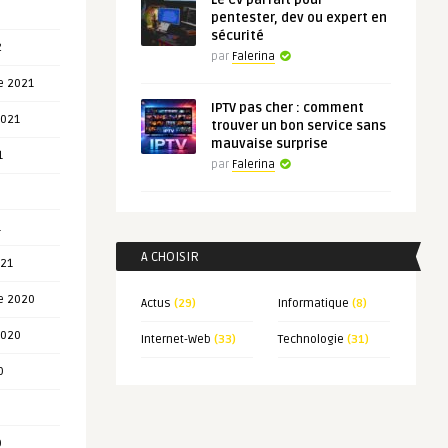
Le CV parfait pour
pentester, dev ou expert en
sécurité
2
par
Falerina
e 2021
IPTV pas cher : comment
2021
trouver un bon service sans
mauvaise surprise
1
par
Falerina
1
A CHOISIR
021
e 2020
Actus
(29)
Informatique
(8)
2020
Internet-Web
(33)
Technologie
(31)
0
0