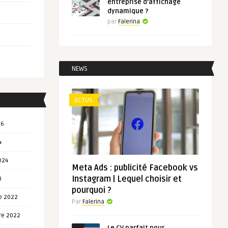
entreprise d’affichage
dynamique ?
par
Falerina
NEWS
ACTUS
26
4
024
Meta Ads : publicité Facebook vs
Instagram | Lequel choisir et
3
pourquoi ?
e 2022
Par
Falerina
re 2022