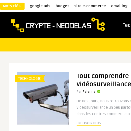
Mots clés:
google ads
budget
site e-commerce
emailing
Tec
Tout comprendre 
TECHNOLOGIE
vidéosurveillanc
Par
Falerina
De nos jours, nous retrouvons
vidéosurveillance un peu partou
dans les centres commerciaux e
EN SAVOIR PLUS