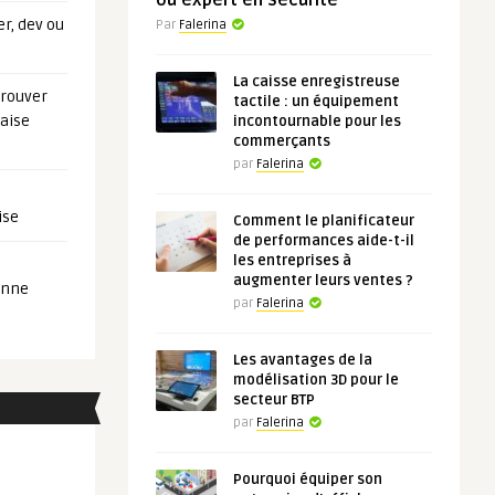
ou expert en sécurité
er, dev ou
Par
Falerina
La caisse enregistreuse
trouver
tactile : un équipement
aise
incontournable pour les
commerçants
par
Falerina
ise
Comment le planificateur
de performances aide-t-il
les entreprises à
augmenter leurs ventes ?
onne
par
Falerina
Les avantages de la
modélisation 3D pour le
secteur BTP
par
Falerina
Pourquoi équiper son