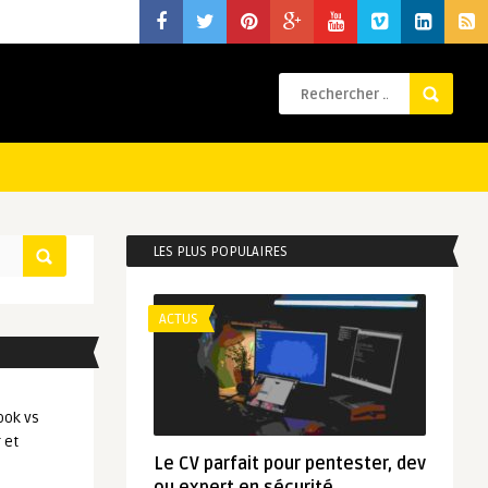
LES PLUS POPULAIRES
ACTUS
ook vs
 et
Le CV parfait pour pentester, dev