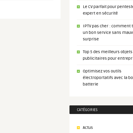
Le CV parfait pour pentest
expert en sécurité
IPTV pas cher : comment 
un bon service sans mauv
surprise
Top 5 des meilleurs objets
publicitaires pour entrepr
Optimisez vos outils
électroportatifs avec la b
batterie
CATÉGORIES
Actus