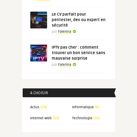
Le CV parfait pour
pentester, dev ou expert en
sécurité
par
Falerina
IPTV pas cher : comment
trouver un bon service sans
mauvaise surprise
par
Falerina
A CHOISIR
Actus
(29)
Informatique
(8)
Internet-Web
(33)
Technologie
(31)