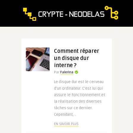
Comment réparer
un disque dur
interne ?
Par
Falerina
Le disque dur est le cerveau
d’un ordinateur. C’est lui qui
assure le fonctionnement et
la réalisation des diverses
tâches sur ce dernier.
Cependant, ..
EN SAVOIR PLUS