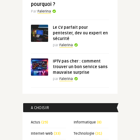
pourquoi ?
Par
Falerina
Le CV parfait pour
pentester, dev ou expert en
sécurité
par
Falerina
IPTV pas cher : comment
trouver un bon service sans
mauvaise surprise
par
Falerina
A CHOISIR
Actus
(29)
Informatique
(8)
Internet-Web
(33)
Technologie
(31)