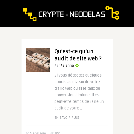
Qu’est-ce qu’un
audit de site web ?
Par
Falerina
Si vous détectez quelques
soucis au niveau de votre
trafic web ou si le taux de
conversion diminue, il est
peut-être temps de faire un
audit de votre ..
EN SAVOIR PLUS
5 ans ago
851