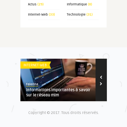
Actus
(29)
Informatique
(8)
Internet-Web
(33)
Technologie
(31)
INTERNET-WEB
INTERNET-WEB
Falerina
Falerina
Informations importantes à savoir
Choisir un 
sur le réseau mlm
d’expérience
Copyright © 2017. Tous droits réservés.