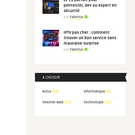
Le CV parfait pour
pentester, dev ou expert en
sécurité
par
Falerina
IPTV pas cher : comment
trouver un bon service sans
mauvaise surprise
par
Falerina
A CHOISIR
Actus
(29)
Informatique
(8)
Internet-Web
(33)
Technologie
(31)