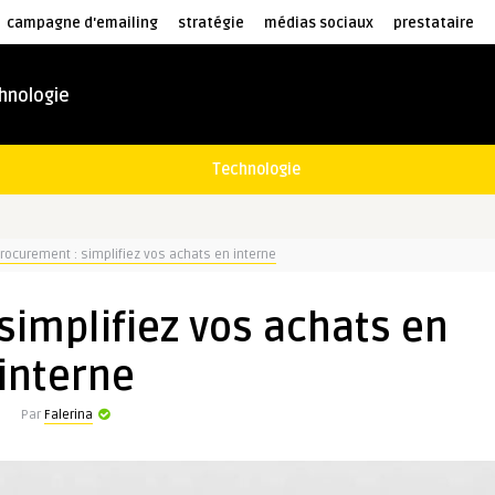
campagne d'emailing
stratégie
médias sociaux
prestataire
hnologie
Technologie
rocurement : simplifiez vos achats en interne
simplifiez vos achats en
interne
Par
Falerina