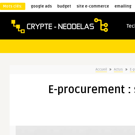
Mots clés:
google ads
budget
site e-commerce
emailing
Tec
Accueil
Actus
E-p
E-procurement : 