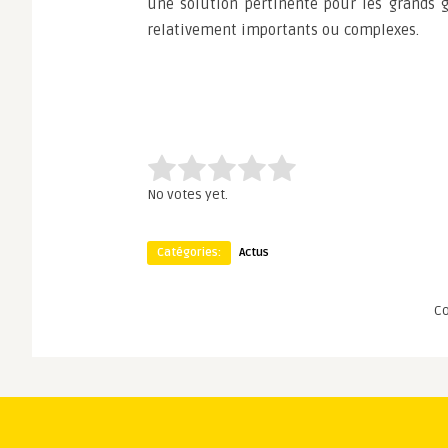
une solution pertinente pour les grands 
relativement importants ou complexes.
Rate this item:
Submit Rating
No votes yet.
Catégories:
Actus
C